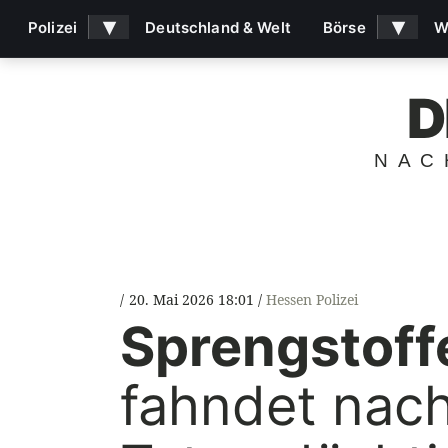
▾
▾
Polizei
Deutschland & Welt
Börse
W
D
NAC
20. Mai 2026 18:01
Hessen Polizei
Sprengstoff
fahndet nach