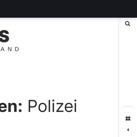
Suche
S
LAND
en:
Polizei