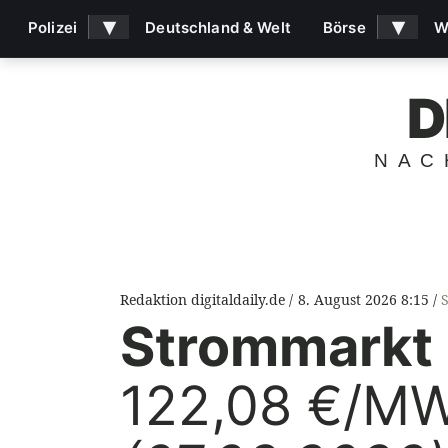
▾
▾
Polizei
Deutschland & Welt
Börse
W
D
NAC
Redaktion digitaldaily.de
8. August 2026 8:15
Strommarkt 
122,08 €/MW