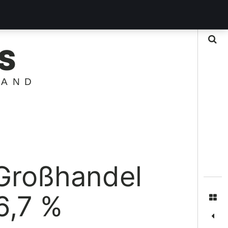
Suche
S
LAND
roßhandel
6,7 %