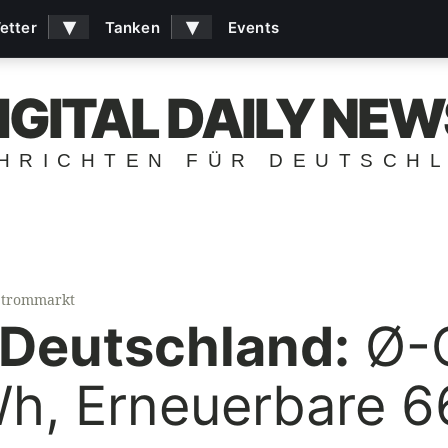
▾
▾
etter
Tanken
Events
IGITAL DAILY NEW
HRICHTEN FÜR DEUTSCH
Strommarkt
Deutschland:
Ø-G
h, Erneuerbare 6