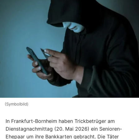
(Symbolbild)
In Frankfurt-Bornheim haben Trickbetrüger am
Dienstagnachmittag (20. Mai 2026) ein Senioren-
Ehepaar um ihre Bankkarten gebracht. Die Täter