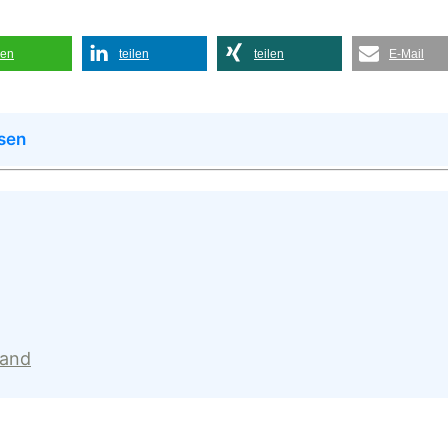
len
teilen
teilen
E-Mail
sen
land