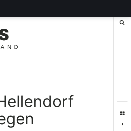
Suche
S
LAND
ellendorf
wegen