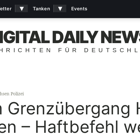
▾
▾
etter
Tanken
Events
IGITAL DAILY NEW
HRICHTEN FÜR DEUTSCH
hsen Polizei
 Grenzübergang H
n – Haftbefehl 