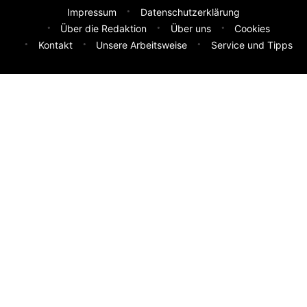
Impressum
Datenschutzerklärung
Über die Redaktion
Über uns
Cookies
Kontakt
Unsere Arbeitsweise
Service und Tipps
Feedback & Ideen
Was sollen wir besser machen? Deine Idee hilft uns weiter.