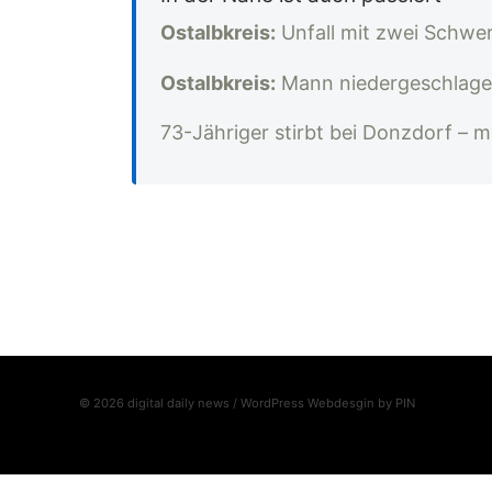
Ostalbkreis:
Unfall mit zwei Schwe
Ostalbkreis:
Mann niedergeschlage
73-Jähriger stirbt bei Donzdorf – m
© 2026 digital daily news / WordPress Webdesgin by
PIN