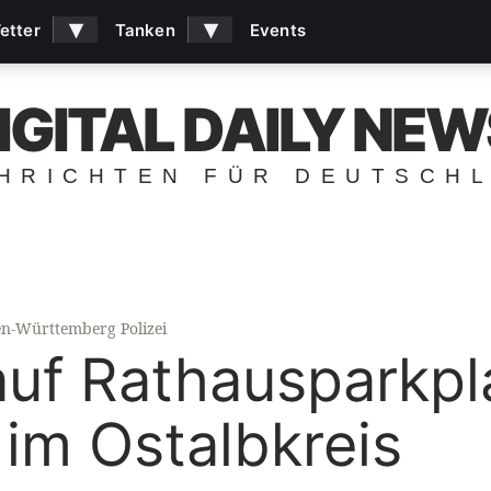
▾
▾
etter
Tanken
Events
IGITAL DAILY NEW
HRICHTEN FÜR DEUTSCH
n-Württemberg Polizei
 auf Rathausparkpl
 im Ostalbkreis