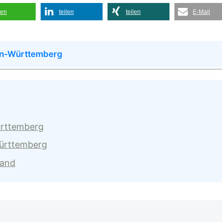
len
teilen
teilen
E-Mail
en-Württemberg
ürttemberg
Württemberg
land