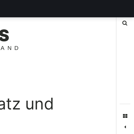
Suche
S
LAND
atz und