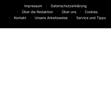
Impressum
Datenschutzerklärung
Über die Redaktion
Über uns
Cookies
Kontakt
Unsere Arbeitsweise
Service und Tipps
Feedback & Ideen
Was sollen wir besser machen? Deine Idee hilft uns weiter.