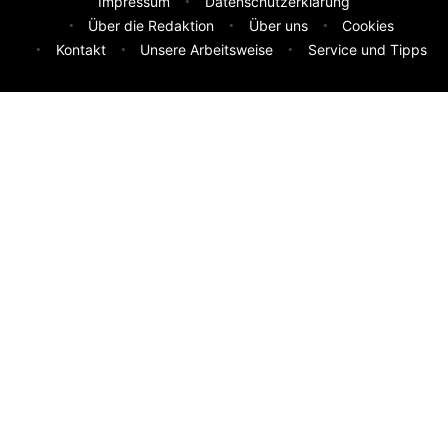
Impressum
Datenschutzerklärung
Über die Redaktion
Über uns
Cookies
Kontakt
Unsere Arbeitsweise
Service und Tipps
Feedback & Ideen
Was sollen wir besser machen? Deine Idee hilft uns weiter.