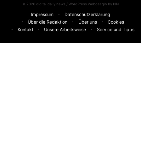
© 2026 digital daily news / WordPress Webdesgin by
PIN
Impressum
Datenschutzerklärung
Über die Redaktion
Über uns
Cookies
Kontakt
Unsere Arbeitsweise
Service und Tipps
Feedback & Ideen
Was sollen wir besser machen? Deine Idee hilft uns weiter.