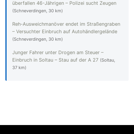
überfallen 46-Jährigen – Polizei sucht Zeugen
(Schneverdingen, 30 km)
Reh-Ausweichmanöver endet im Straßengraben
– Versuchter Einbruch auf Autohändlergelände
(Schneverdingen, 30 km)
Junger Fahrer unter Drogen am Steuer –
Einbruch in Soltau – Stau auf der A 27
(Soltau,
37 km)