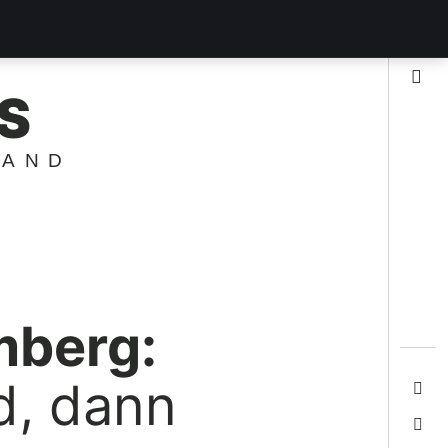
Suche
S
LAND
mberg:
d, dann