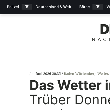
▾
▾
Polizei
Deutschland & Welt
Börse
W
D
NAC
4. Juni 2026 20:35
Baden-Würtemberg Wetter
,
Das Wetter 
Trüber Donne