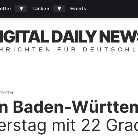
▾
▾
etter
Tanken
Events
IGITAL DAILY NEW
HRICHTEN FÜR DEUTSCH
Wetter
in Baden-Württe
rstag mit 22 Gra