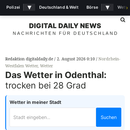
▾
▾
Polizei
Deutschland & Welt
Börse
Wette
›
S
DIGITAL DAILY NEWS
NACHRICHTEN FÜR DEUTSCHLAND
Redaktion digitaldaily.de
2. August 2026 0:10
Nordrhein-
Westfalen Wetter
,
Wetter
Das Wetter in Odenthal:
trocken bei 28 Grad
Wetter in meiner Stadt
Suchen