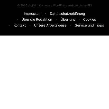
© 2026 digital daily news / WordPress Webdesgin by
PIN
Impressum
Datenschutzerklärung
Über die Redaktion
Über uns
Cookies
Kontakt
Unsere Arbeitsweise
Service und Tipps
Feedback & Ideen
Was sollen wir besser machen? Deine Idee hilft uns weiter.