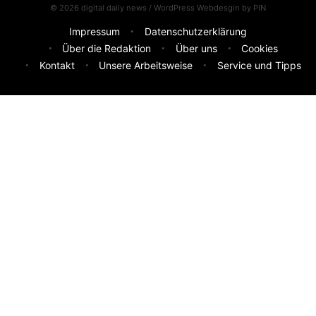
© 2026 digital daily news / WordPress Webdesgin by
PIN
Impressum
Datenschutzerklärung
Über die Redaktion
Über uns
Cookies
Kontakt
Unsere Arbeitsweise
Service und Tipps
Feedback & Ideen
Was sollen wir besser machen? Deine Idee hilft uns weiter.