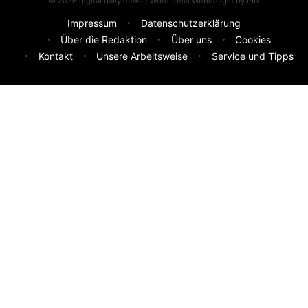
© 2026 digital daily news / WordPress Webdesgin by
PIN
Impressum
Datenschutzerklärung
Über die Redaktion
Über uns
Cookies
Kontakt
Unsere Arbeitsweise
Service und Tipps
Feedback & Ideen
Was sollen wir besser machen? Deine Idee hilft uns weiter.