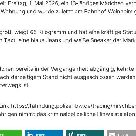
eit Freitag, 1. Mai 2026, ein 13-jähriges Mädchen verm
ie Wohnung und wurde zuletzt am Bahnhof Weinheim 
groß, wiegt 65 Kilogramm und hat eine kräftige Statu
m Text, eine blaue Jeans und weiße Sneaker der Mark
hen bereits in der Vergangenheit abgängig, kehrte a
ach derzeitigem Stand nicht ausgeschlossen werden. 
terwegs ist.
 Link https://fahndung.polizei-bw.de/tracing/hirschb
hrigen nimmt das kriminalpolizeiliche Hinweistelef
len
teilen
teilen
E-Mail