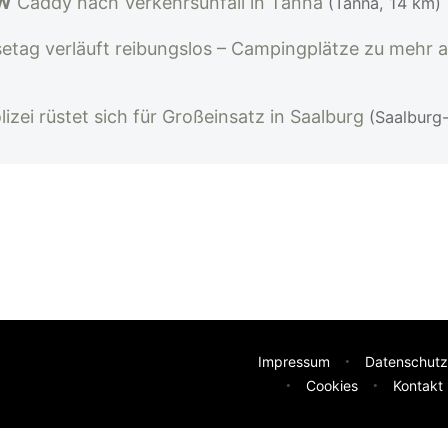
W
Caddy nach Verkehrsunfall in Tanna
(Tanna, 14 km)
etag verläuft reibungslos – Campingplätze zu mehr al
izei rüstet sich für Großeinsatz in Saalburg
(Saalburg
Impressum
Datenschutz
Cookies
Kontakt