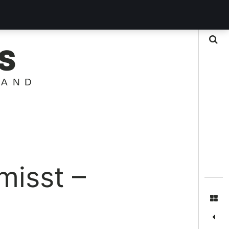
Suche
S
LAND
misst –