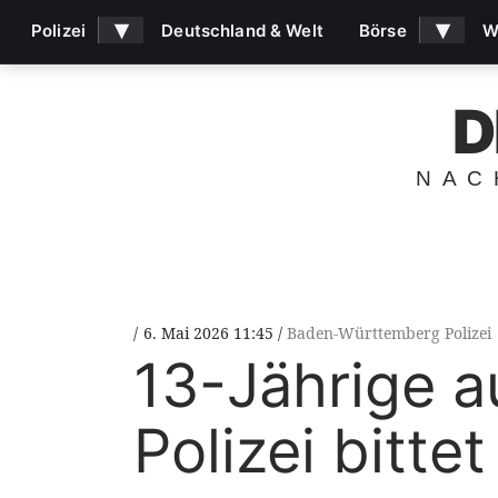
▾
▾
Polizei
Deutschland & Welt
Börse
W
D
NAC
6. Mai 2026 11:45
Baden-Württemberg Polizei
13-Jährige a
Polizei bitte