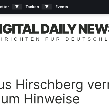
▾
▾
etter
Tanken
Events
IGITAL DAILY NEW
HRICHTEN FÜR DEUTSCH
us Hirschberg ver
t um Hinweise