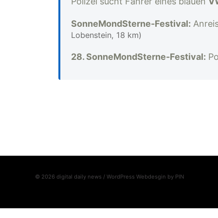
Polizei sucht Fahrer eines blauen
V
SonneMondSterne-Festival:
Anreis
Lobenstein, 18 km)
28. SonneMondSterne-Festival:
Pol
© 2026 digital daily news / WordPress Webdesgin by
PIN