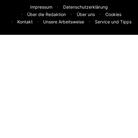
Impressum
Datenschutzerklärung
Über die Redaktion
Über uns
Cookies
Kontakt
Unsere Arbeitsweise
Service und Tipps
Feedback & Ideen
Was sollen wir besser machen? Deine Idee hilft uns weiter.