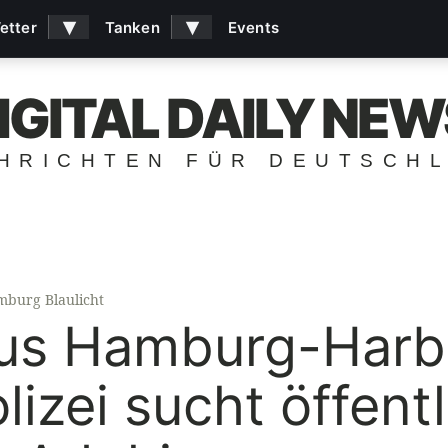
▾
▾
etter
Tanken
Events
IGITAL DAILY NEW
HRICHTEN FÜR DEUTSCH
burg Blaulicht
aus Hamburg-Harb
lizei sucht öffent