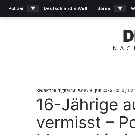
▾
▾
Polizei
Deutschland & Welt
Börse
W
D
NAC
Redaktion digitaldaily.de
8. Juli 2026 20:30
Ham
16-Jährige 
vermisst – Po