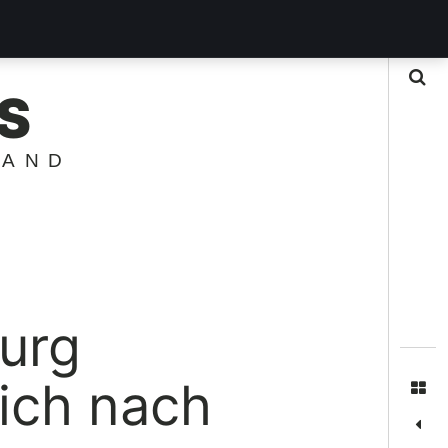
Suche
S
LAND
urg
lich nach