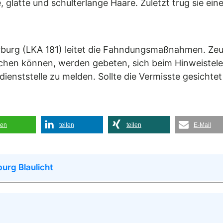
, glatte und schulterlange Haare. Zuletzt trug sie ein
rburg (LKA 181) leitet die Fahndungsmaßnahmen. Ze
hen können, werden gebeten, sich beim Hinweistelef
ienststelle zu melden. Sollte die Vermisste gesicht
len
teilen
teilen
E-Mail
urg Blaulicht