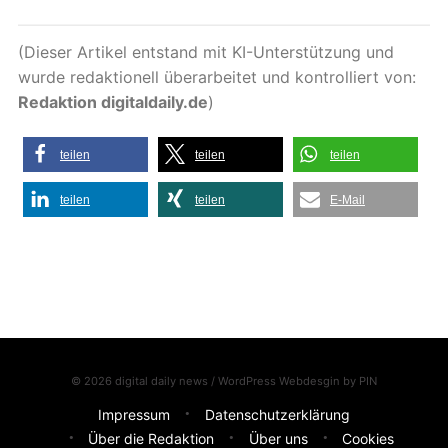
(Dieser Artikel entstand mit KI-Unterstützung und
wurde redaktionell überarbeitet und kontrolliert von:
Redaktion digitaldaily.de
)
teilen
teilen
teilen
teilen
teilen
E-Mail
© 2026 digital daily news / WordPress Webdesgin by
PIN
Impressum
Datenschutzerklärung
Über die Redaktion
Über uns
Cookies