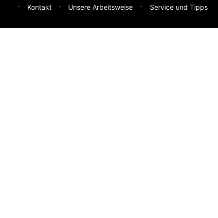
Kontakt
Unsere Arbeitsweise
Service und Tipps
Feedback & Ideen
Was sollen wir besser machen? Deine Idee hilft uns weiter.