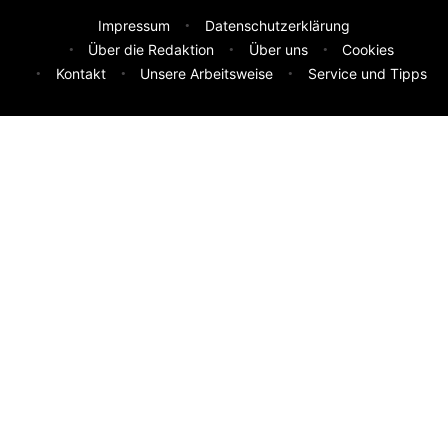
Impressum
Datenschutzerklärung
Über die Redaktion
Über uns
Cookies
Kontakt
Unsere Arbeitsweise
Service und Tipps
Feedback & Ideen
Was sollen wir besser machen? Deine Idee hilft uns weiter.