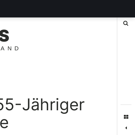
Suche
S
LAND
5-Jähriger
te