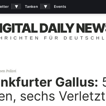
▾
▾
etter
Tanken
Events
IGITAL DAILY NEW
HRICHTEN FÜR DEUTSCH
sen Polizei
nkfurter Gallus:
5
n, sechs Verletz