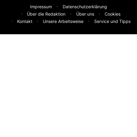
Impressum
Datenschutzerklärung
Über die Redaktion
Über uns
Cookies
Kontakt
Unsere Arbeitsweise
Service und Tipps
Feedback & Ideen
Was sollen wir besser machen? Deine Idee hilft uns weiter.