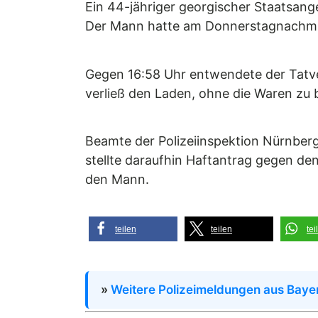
Ein 44-jähriger georgischer Staatsan
Der Mann hatte am Donnerstagnachmit
Gegen 16:58 Uhr entwendete der Tatv
verließ den Laden, ohne die Waren zu b
Beamte der Polizeiinspektion Nürnber
stellte daraufhin Haftantrag gegen de
den Mann.
teilen
teilen
tei
»
Weitere Polizeimeldungen aus Baye