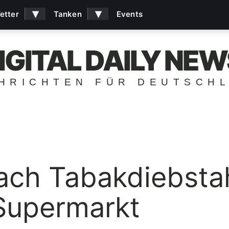
▾
▾
etter
Tanken
Events
IGITAL DAILY NEW
HRICHTEN FÜR DEUTSCH
ach Tabakdiebstah
Supermarkt