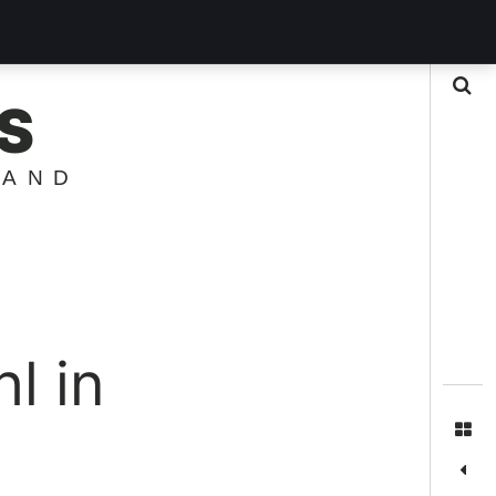
Suche
S
LAND
l in