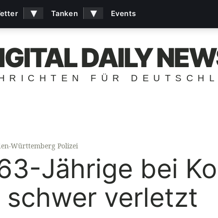
▾
▾
etter
Tanken
Events
IGITAL DAILY NEW
HRICHTEN FÜR DEUTSCH
en-Württemberg Polizei
63-Jährige bei Kol
schwer verletzt