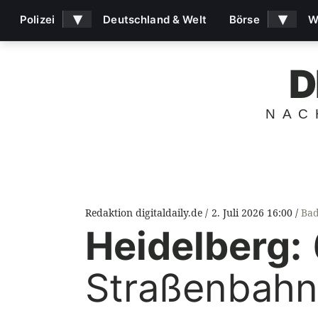
▾
▾
Polizei
Deutschland & Welt
Börse
W
D
NAC
Redaktion digitaldaily.de
2. Juli 2026 16:00
Bad
Heidelberg:
Straßenbahn 