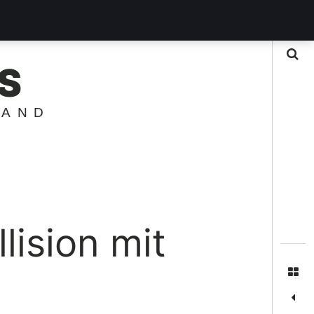
Suche
S
LAND
lision mit