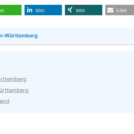
len
teilen
teilen
E-Mail
en-Württemberg
ürttemberg
Württemberg
land