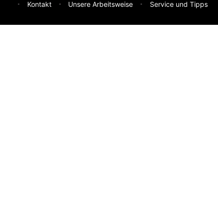
Kontakt
Unsere Arbeitsweise
Service und Tipps
Feedback & Ideen
Was sollen wir besser machen? Deine Idee hilft uns weiter.
Absenden