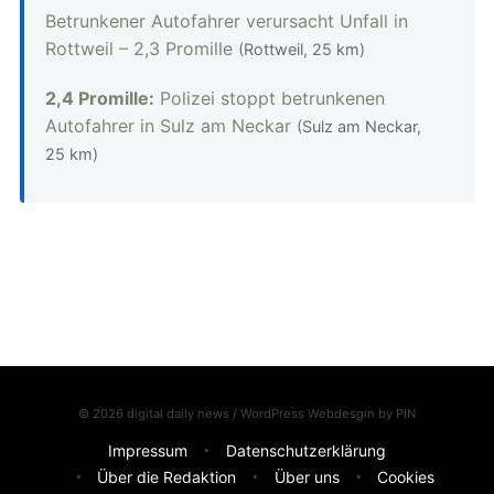
Betrunkener Autofahrer verursacht Unfall in
Rottweil – 2,3 Promille
(Rottweil, 25 km)
2,4 Promille:
Polizei stoppt betrunkenen
Autofahrer in Sulz am Neckar
(Sulz am Neckar,
25 km)
© 2026 digital daily news / WordPress Webdesgin by
PIN
Impressum
Datenschutzerklärung
Über die Redaktion
Über uns
Cookies