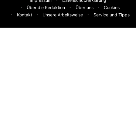
Impressum
Datenschutzerklärung
Über die Redaktion
Über uns
Cookies
Kontakt
Unsere Arbeitsweise
Service und Tipps
Feedback & Ideen
Was sollen wir besser machen? Deine Idee hilft uns weiter.