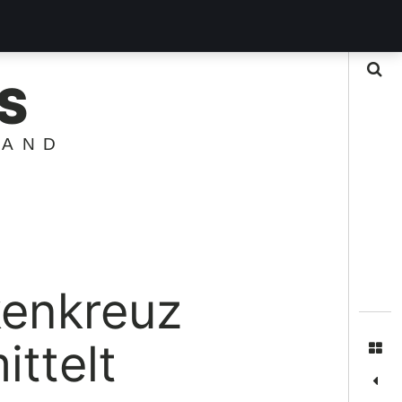
Suche
S
LAND
kenkreuz
ittelt