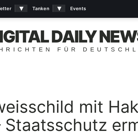
▾
▾
etter
Tanken
Events
IGITAL DAILY NEW
HRICHTEN FÜR DEUTSCH
eisschild mit Ha
 Staatsschutz erm