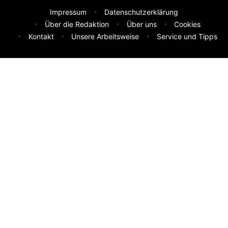
Impressum
Datenschutzerklärung
Über die Redaktion
Über uns
Cookies
Kontakt
Unsere Arbeitsweise
Service und Tipps
Feedback & Ideen
Was sollen wir besser machen? Deine Idee hilft uns weiter.