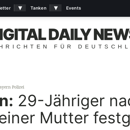
▾
▾
etter
Tanken
Events
IGITAL DAILY NEW
HRICHTEN FÜR DEUTSCH
ayern Polizei
n:
29-Jähriger na
einer Mutter fes