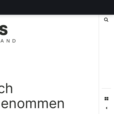
Suche
S
LAND
ch
tgenommen