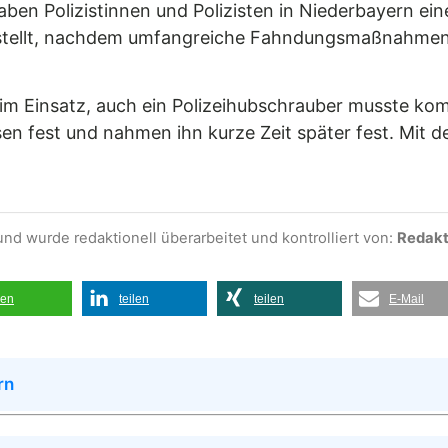
aben Polizistinnen und Polizisten in Niederbayern e
stellt, nachdem umfangreiche Fahndungsmaßnahmen 
 im Einsatz, auch ein Polizeihubschrauber musste ko
sen fest und nahmen ihn kurze Zeit später fest. Mit 
und wurde redaktionell überarbeitet und kontrolliert von:
Redakti
len
teilen
teilen
E-Mail
rn