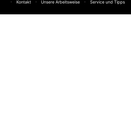
Kontakt
Unsere Arbeitsweise
Service und Tipps
Feedback & Ideen
Was sollen wir besser machen? Deine Idee hilft uns weiter.
Absenden