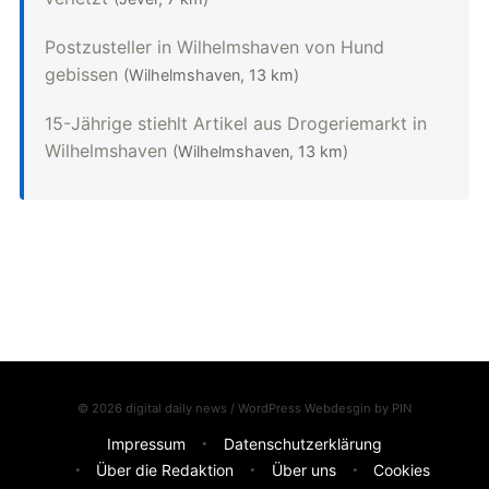
Postzusteller in Wilhelmshaven von Hund
gebissen
(Wilhelmshaven, 13 km)
15-Jährige stiehlt Artikel aus Drogeriemarkt in
Wilhelmshaven
(Wilhelmshaven, 13 km)
© 2026 digital daily news / WordPress Webdesgin by
PIN
Impressum
Datenschutzerklärung
Über die Redaktion
Über uns
Cookies