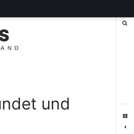
Suche
S
LAND
ündet und