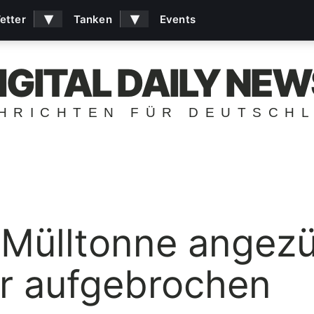
▾
▾
etter
Tanken
Events
IGITAL DAILY NEW
HRICHTEN FÜR DEUTSCH
Mülltonne angez
r aufgebrochen