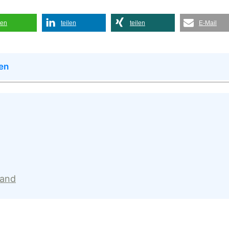
len
teilen
teilen
E-Mail
en
land