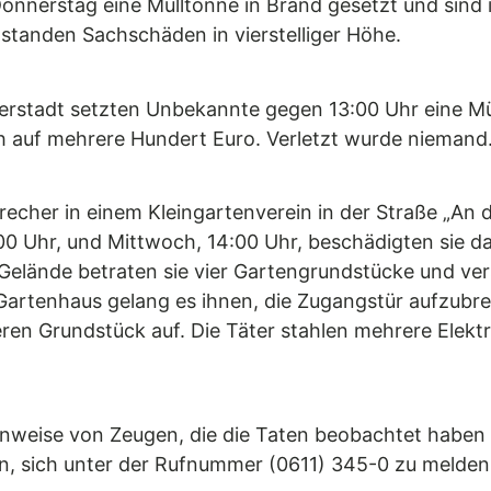
nnerstag eine Mülltonne in Brand gesetzt und sind 
tstanden Sachschäden in vierstelliger Höhe.
erstadt setzten Unbekannte gegen 13:00 Uhr eine Mü
h auf mehrere Hundert Euro. Verletzt wurde niemand
brecher in einem Kleingartenverein in der Straße „A
2:00 Uhr, und Mittwoch, 14:00 Uhr, beschädigten sie
elände betraten sie vier Gartengrundstücke und ver
artenhaus gelang es ihnen, die Zugangstür aufzubre
ren Grundstück auf. Die Täter stahlen mehrere Elek
m Hinweise von Zeugen, die die Taten beobachtet habe
, sich unter der Rufnummer (0611) 345-0 zu melden