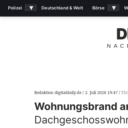
▾
▾
Polizei
Deutschland & Welt
Börse
W
D
NAC
Redaktion digitaldaily.de
2. Juli 2026 19:47
Thü
Wohnungsbrand am
Dachgeschosswohnu