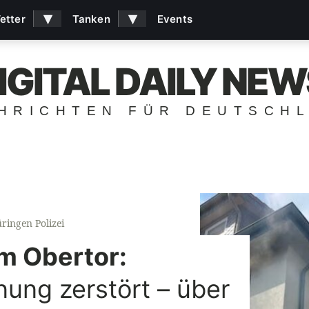
▾
▾
etter
Tanken
Events
IGITAL DAILY NEW
HRICHTEN FÜR DEUTSCH
ringen Polizei
 Obertor:
ng zerstört – über