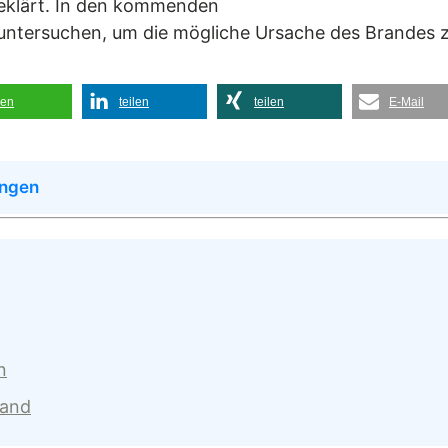
geklärt. In den kommenden
untersuchen, um die mögliche Ursache des Brandes z
len
teilen
teilen
E-Mail
ingen
n
land