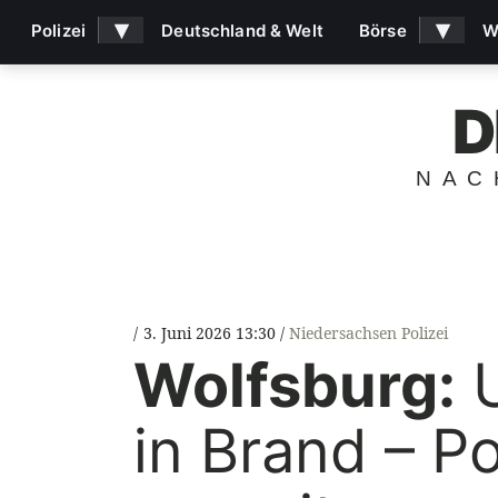
▾
▾
Polizei
Deutschland & Welt
Börse
W
D
NAC
3. Juni 2026 13:30
Niedersachsen Polizei
Wolfsburg:
U
in Brand – P