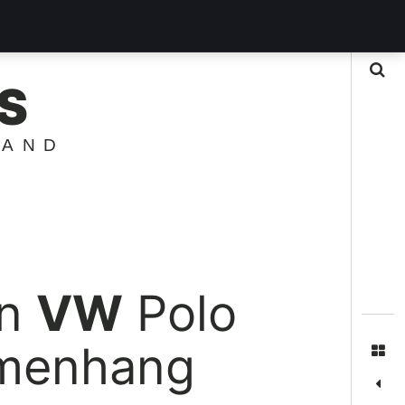
Suche
S
LAND
en
VW
Polo
ammenhang