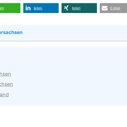
len
teilen
teilen
E-Mail
ersachsen
chsen
achsen
land