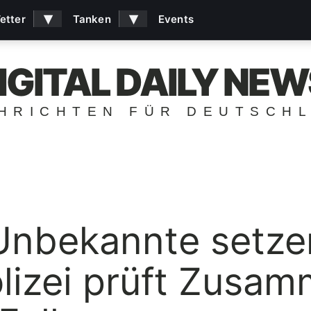
▾
▾
etter
Tanken
Events
IGITAL DAILY NEW
HRICHTEN FÜR DEUTSCH
nbekannte setz
olizei prüft Zus