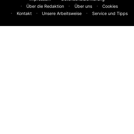
Über die Redaktion
Über uns
Cookies
Kontakt
Unsere Arbeitsweise
Service und Tipps
Feedback & Ideen
Was sollen wir besser machen? Deine Idee hilft uns weiter.