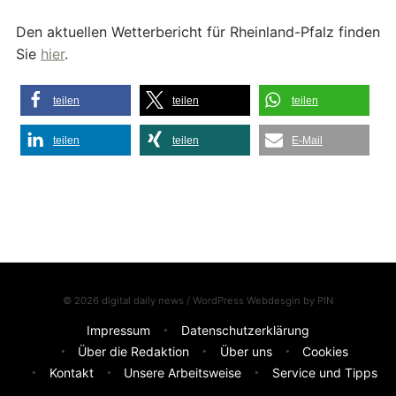
Den aktuellen Wetterbericht für Rheinland-Pfalz finden
Sie
hier
.
teilen
teilen
teilen
teilen
teilen
E-Mail
© 2026 digital daily news / WordPress Webdesgin by
PIN
Impressum
Datenschutzerklärung
Über die Redaktion
Über uns
Cookies
Kontakt
Unsere Arbeitsweise
Service und Tipps