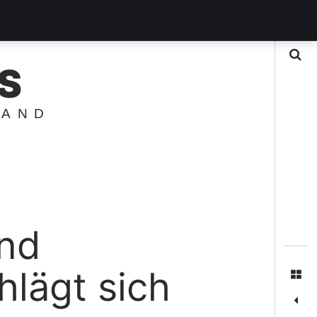
Suche
S
LAND
und
hlägt sich