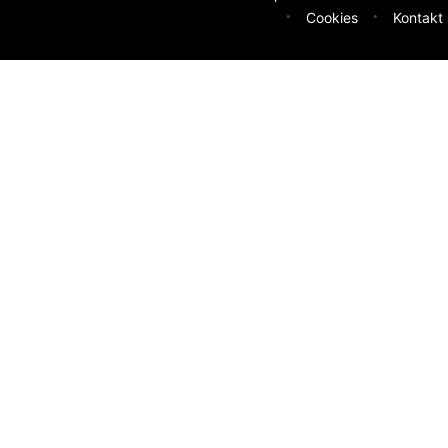
Cookies
Kontakt
deen
sser machen? Deine Idee hilft uns weiter.