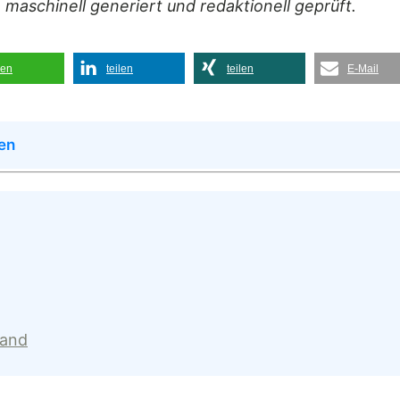
 maschinell generiert und redaktionell geprüft.
len
teilen
teilen
E-Mail
en
land