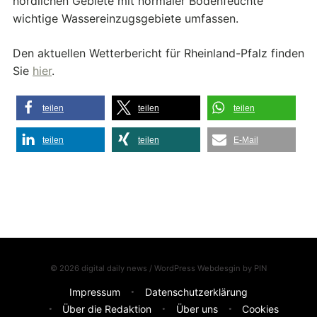
nördlichen Gebiete mit normaler Bodenfeuchte
wichtige Wassereinzugsgebiete umfassen.
Den aktuellen Wetterbericht für Rheinland-Pfalz finden
Sie
hier
.
teilen
teilen
teilen
teilen
teilen
E-Mail
© 2026 digital daily news / WordPress Webdesgin by
PIN
Impressum
Datenschutzerklärung
Über die Redaktion
Über uns
Cookies