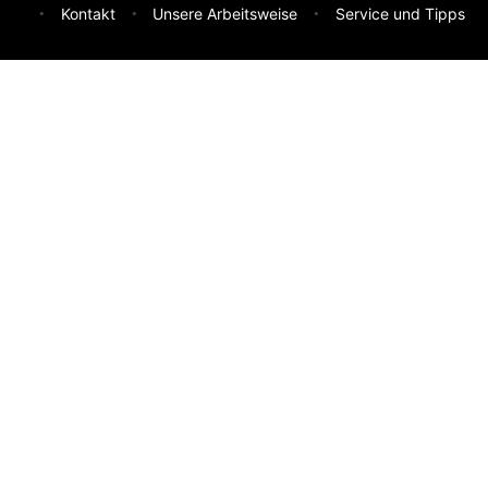
Kontakt
Unsere Arbeitsweise
Service und Tipps
Feedback & Ideen
Was sollen wir besser machen? Deine Idee hilft uns weiter.
Absenden