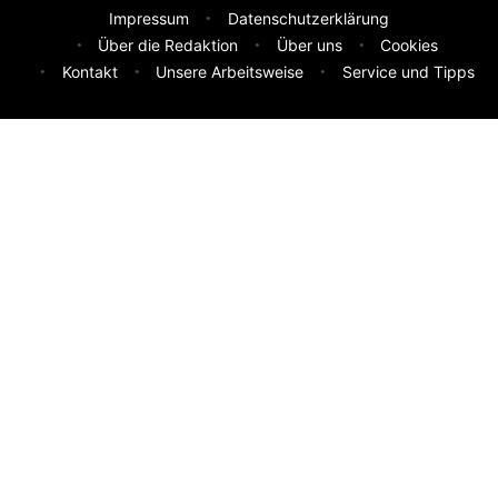
Impressum
Datenschutzerklärung
Über die Redaktion
Über uns
Cookies
Kontakt
Unsere Arbeitsweise
Service und Tipps
Feedback & Ideen
Was sollen wir besser machen? Deine Idee hilft uns weiter.