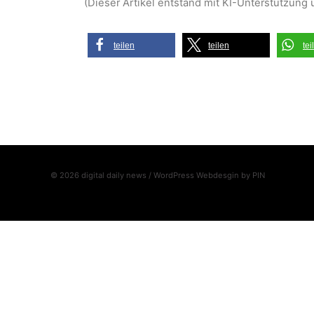
(Dieser Artikel entstand mit KI-Unterstützung 
teilen
teilen
tei
© 2026 digital daily news / WordPress Webdesgin by
PIN