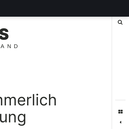
Suche
S
LAND
merlich
kung