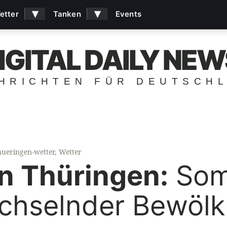
▾
▾
etter
Tanken
Events
IGITAL DAILY NEW
HRICHTEN FÜR DEUTSCH
hueringen-wetter
,
Wetter
in Thüringen:
Som
chselnder Bewöl