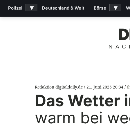
▾
▾
Polizei
Deutschland & Welt
Börse
W
D
NAC
Redaktion digitaldaily.de
21. Juni 2026 20:34
t
Das Wetter 
warm bei we