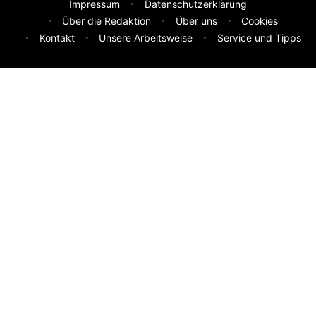
Impressum
Datenschutzerklärung
Über die Redaktion
Über uns
Cookies
Kontakt
Unsere Arbeitsweise
Service und Tipps
Feedback & Ideen
Was sollen wir besser machen? Deine Idee hilft uns weiter.