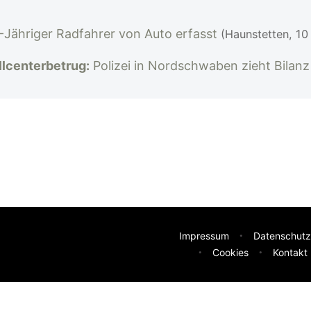
-Jähriger Radfahrer von Auto erfasst
(Haunstetten, 10
llcenterbetrug:
Polizei in Nordschwaben zieht Bilan
Impressum
Datenschutz
Cookies
Kontakt