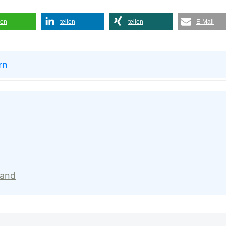
len
teilen
teilen
E-Mail
rn
land