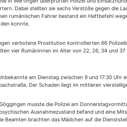
lle in Wertingen überprüften Polizei und Einsatzhu
ortern. Dabei stellten sie sechs Verstöße gegen die 
nen rumänischen Fahrer bestand ein Haftbefehl wegen
nden konnte.
en verbotene Prostitution kontrollierten 66 Polize
en vier Rumäninnen im Alter von 22, 26, 34 und 37 Jah
 Unbekannte am Dienstag zwischen 9 und 17:30 Uhr e
achstraße. Der Schaden liegt im mittleren vierstellig
n Göggingen musste die Polizei am Donnerstagvormitt
m psychischen Ausnahmezustand befand und eine Mitsc
ie Beamten brachten das Mädchen auf die Dienststell