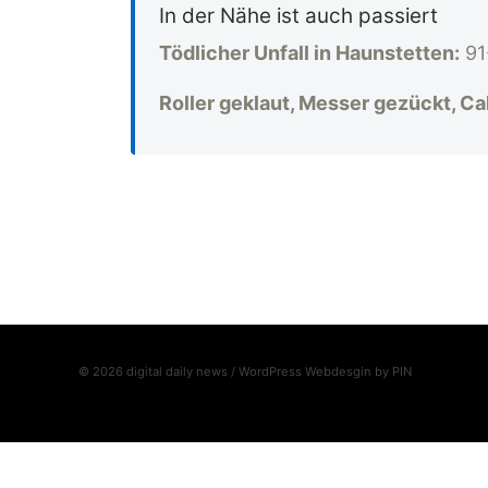
In der Nähe ist auch passiert
Tödlicher Unfall in Haunstetten:
91
Roller geklaut, Messer gezückt, Ca
© 2026 digital daily news / WordPress Webdesgin by
PIN