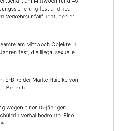
ndertschaft am Mittwoch rund 40
Ladungssicherung fest und neun
 Verkehrsunfallflucht, den er
ibeamte am Mittwoch Objekte in
ren fest, die illegal sexuelle
in E-Bike der Marke Haibike von
en Bereich.
ag wegen einer 15-jährigen
hülerin verbal bedrohte. Eine
e.