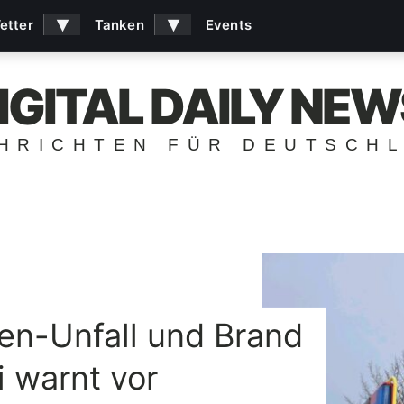
▾
▾
etter
Tanken
Events
IGITAL DAILY NEW
HRICHTEN FÜR DEUTSCH
en-Unfall und Brand
ei warnt vor