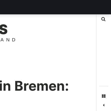
Suche
S
LAND
 in Bremen: