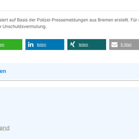
ert auf Basis der Polizei-Pressemeldungen aus Bremen erstellt. Für 
rte Unschuldsvermutung.
len
teilen
teilen
E-Mail
men
land