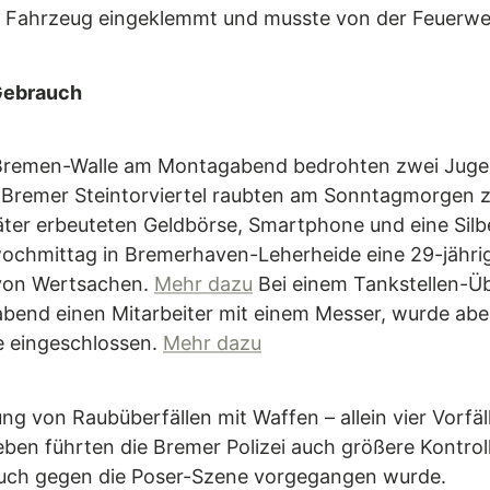
em Fahrzeug eingeklemmt und musste von der Feuerwe
Gebrauch
 Bremen-Walle am Montagabend bedrohten zwei Jugen
m Bremer Steintorviertel raubten am Sonntagmorgen 
Täter erbeuteten Geldbörse, Smartphone und eine Silb
hmittag in Bremerhaven-Leherheide eine 29-jährige
 von Wertsachen.
Mehr dazu
Bei einem Tankstellen-Üb
abend einen Mitarbeiter mit einem Messer, wurde ab
e eingeschlossen.
Mehr dazu
ung von Raubüberfällen mit Waffen – allein vier Vorfä
ben führten die Bremer Polizei auch größere Kontrol
auch gegen die Poser-Szene vorgegangen wurde.