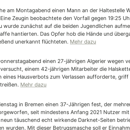
he am Montagabend einen Mann an der Haltestelle Wa
Eine Zeugin beobachtete den Vorfall gegen 19:25 Uh
au wurde zunächst auf die beiden Jugendlichen aufmer
affe hantierten. Das Opfer hob die Hände und überg
ießend unerkannt flüchteten.
Mehr dazu
Donnerstagabend einen 27-jährigen Algerier wegen v
versucht, einem 42-jährigen Mitarbeiter die Halskette
 eines Hausverbots zum Verlassen aufforderte, griff
ntreißen.
Mehr dazu
ienstag in Bremen einen 37-Jährigen fest, der mehre
vorgeworfen, seit mindestens Anfang 2021 Nutzer mi
s neun täuschend echt wirkende Darknet-Seiten betr
n wurden. Mit dieser Betrugsmasche soll er Einnahm