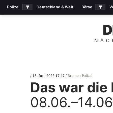
▾
▾
Polizei
Deutschland & Welt
Börse
W
D
NAC
13. Juni 2026 17:47
Bremen Polizei
Das war die
08.06.–14.0