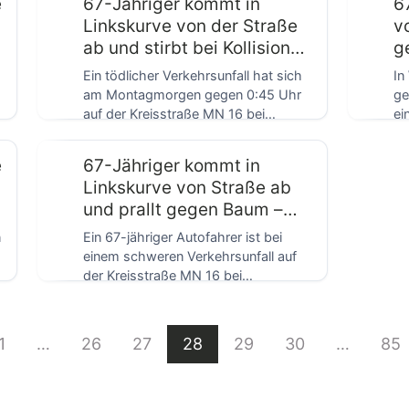
e
67-Jähriger kommt in
6
Linkskurve von der Straße
v
ab und stirbt bei Kollision
g
mit Baum
ve
Ein tödlicher Verkehrsunfall hat sich
In
am Montagmorgen gegen 0:45 Uhr
ge
auf der Kreisstraße MN 16 bei
ei
Westerheim ereignet. […]
Le
e
67-Jähriger kommt in
Linkskurve von Straße ab
und prallt gegen Baum –
tödlich verletzt
n
Ein 67-jähriger Autofahrer ist bei
einem schweren Verkehrsunfall auf
der Kreisstraße MN 16 bei
Westerheim tödlich verletzt worden.
[…]
1
…
26
27
28
29
30
…
85