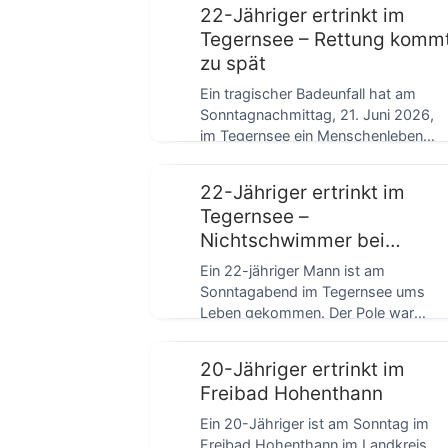
22-Jähriger ertrinkt im
Tegernsee – Rettung komm
zu spät
Ein tragischer Badeunfall hat am
Sonntagnachmittag, 21. Juni 2026,
im Tegernsee ein Menschenleben
gekostet. Ein 22-jähriger Mann aus
[…]
22-Jähriger ertrinkt im
Tegernsee –
Nichtschwimmer bei
Badeausflug
Ein 22-jähriger Mann ist am
Sonntagabend im Tegernsee ums
Leben gekommen. Der Pole war
zusammen mit mehreren
Arbeitskollegen […]
20-Jähriger ertrinkt im
Freibad Hohenthann
Ein 20-Jähriger ist am Sonntag im
Freibad Hohenthann im Landkreis