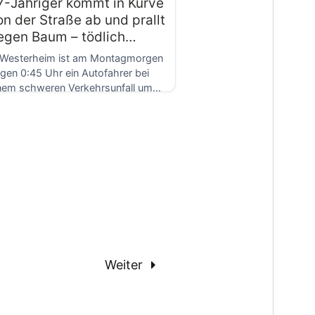
7-Jähriger kommt in Kurve
on der Straße ab und prallt
egen Baum – tödlich
rletzt
 Westerheim ist am Montagmorgen
gen 0:45 Uhr ein Autofahrer bei
nem schweren Verkehrsunfall ums
ben gekommen. Der […]
Weiter