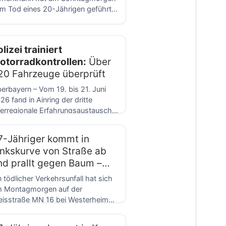
m Tod eines 20-Jährigen geführt.
r junge Mann aus […]
lizei trainiert
otorradkontrollen:
Über
20 Fahrzeuge überprüft
erbayern – Vom 19. bis 21. Juni
26 fand in Ainring der dritte
erregionale Erfahrungsaustausch
m Thema Motorradkontrollen […]
7-Jähriger kommt in
inkskurve von Straße ab
nd prallt gegen Baum –
dlich verletzt
n tödlicher Verkehrsunfall hat sich
 Montagmorgen auf der
eisstraße MN 16 bei Westerheim
eignet. Ein 67-jähriger Autofahrer
]