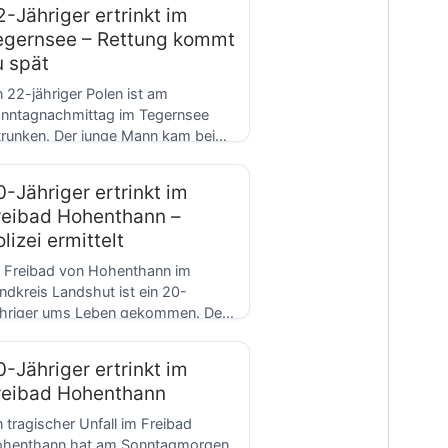
2-Jähriger ertrinkt im
egernsee – Rettung kommt
u spät
n 22-jähriger Polen ist am
nntagnachmittag im Tegernsee
trunken. Der junge Mann kam bei
nem Badeunfall in Gmund […]
0-Jähriger ertrinkt im
reibad Hohenthann –
lizei ermittelt
 Freibad von Hohenthann im
ndkreis Landshut ist ein 20-
hriger ums Leben gekommen. Der
nge Mann aus dem […]
0-Jähriger ertrinkt im
reibad Hohenthann
n tragischer Unfall im Freibad
henthann hat am Sonntagmorgen