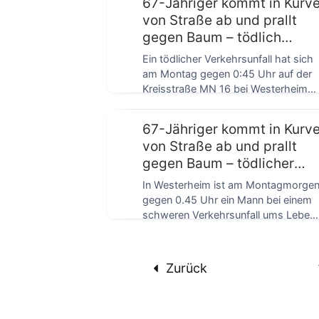
67-Jähriger kommt in Kurv
von Straße ab und prallt
gegen Baum – tödlich
verletzt
Ein tödlicher Verkehrsunfall hat sich
am Montag gegen 0:45 Uhr auf der
Kreisstraße MN 16 bei Westerheim
ereignet. […]
67-Jähriger kommt in Kurv
von Straße ab und prallt
gegen Baum – tödlicher
Unfall in Westerheim
In Westerheim ist am Montagmorge
gegen 0.45 Uhr ein Mann bei einem
schweren Verkehrsunfall ums Leben
gekommen. Der […]
Zurück