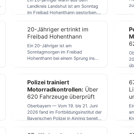
Ein 20-jähriger Mann aus dem
r
zu
Landkreis Landshut ist am Sonntag
De
im Freibad Hohenthann gestorben.
Der Jugendliche wurde kurz […]
20-Jähriger ertrinkt im
Po
Freibad Hohenthann
M
6
Ein 20-Jähriger ist am
Sonntagmorgen im Freibad
Ob
Hohenthann bei einem Sprung ins
20
Becken ums Leben gekommen. Der
üb
junge […]
zu
Polizei trainiert
6
Motorradkontrollen:
Über
L
620 Fahrzeuge überprüft
u
tö
Oberbayern — Vom 19. bis 21. Juni
Ei
2026 fand im Fortbildungsinstitut der
am
Bayerischen Polizei in Ainring bereits
Kr
der […]
er
[…