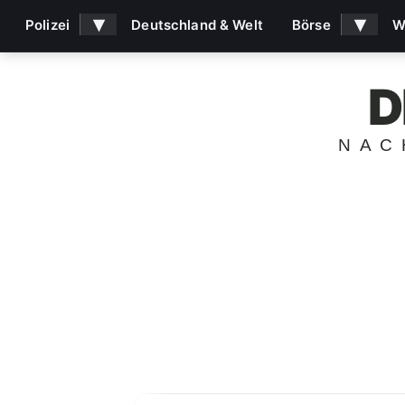
▾
▾
Polizei
Deutschland & Welt
Börse
W
D
NAC