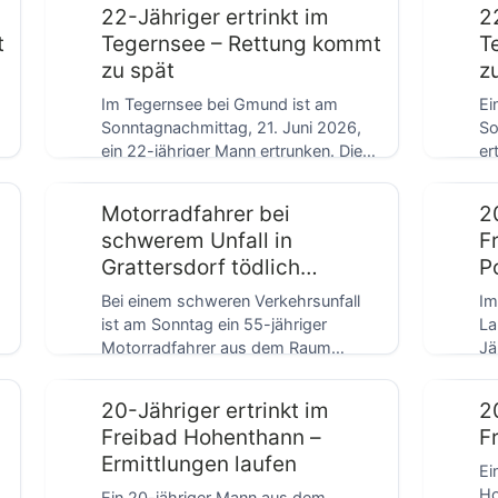
22-Jähriger ertrinkt im
2
t
Tegernsee – Rettung kommt
T
zu spät
z
Im Tegernsee bei Gmund ist am
Ei
Sonntagnachmittag, 21. Juni 2026,
So
ein 22-jähriger Mann ertrunken. Die
er
Wasserrettung barg ihn […]
ei
Motorradfahrer bei
2
schwerem Unfall in
F
Grattersdorf tödlich
Po
verunglückt
Bei einem schweren Verkehrsunfall
Im
ist am Sonntag ein 55-jähriger
La
Motorradfahrer aus dem Raum
Jä
Eggenfelden tödlich verunglückt. Der
ju
Mann […]
20-Jähriger ertrinkt im
2
Freibad Hohenthann –
F
Ermittlungen laufen
Ei
Ho