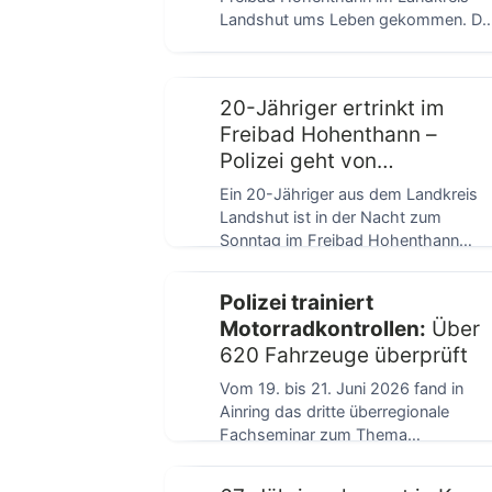
Landshut ums Leben gekommen. De
junge Mann war […]
20-Jähriger ertrinkt im
Freibad Hohenthann –
Polizei geht von
Unglücksfall aus
Ein 20-Jähriger aus dem Landkreis
Landshut ist in der Nacht zum
Sonntag im Freibad Hohenthann
ertrunken. Der Mann […]
Polizei trainiert
Motorradkontrollen:
Über
620 Fahrzeuge überprüft
Vom 19. bis 21. Juni 2026 fand in
Ainring das dritte überregionale
Fachseminar zum Thema
Motorradkontrollen statt. Das […]