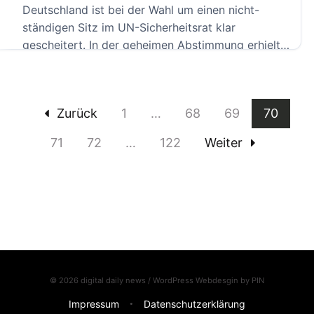
Deutschland ist bei der Wahl um einen nicht-
ständigen Sitz im UN-Sicherheitsrat klar
gescheitert. In der geheimen Abstimmung erhielt
[…]
Zurück
1
…
68
69
70
71
72
…
122
Weiter
© 2026 digital daily news / WordPress Webdesgin by
PIN
Impressum
Datenschutzerklärung