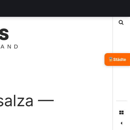
Suche
S
LAND
Städte
salza —