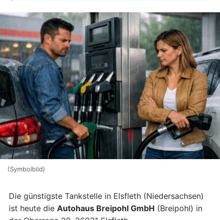
(Symbolbild)
Die günstigste Tankstelle in Elsfleth (Niedersachsen)
ist heute die
Autohaus Breipohl GmbH
(Breipohl) in