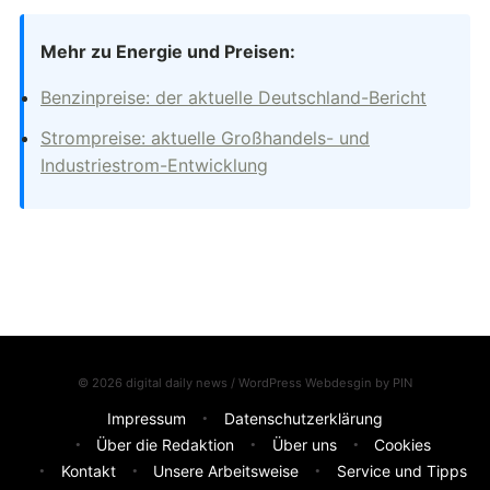
Mehr zu Energie und Preisen:
Benzinpreise: der aktuelle Deutschland-Bericht
Strompreise: aktuelle Großhandels- und
Industriestrom-Entwicklung
© 2026 digital daily news / WordPress Webdesgin by
PIN
Impressum
Datenschutzerklärung
Über die Redaktion
Über uns
Cookies
Kontakt
Unsere Arbeitsweise
Service und Tipps