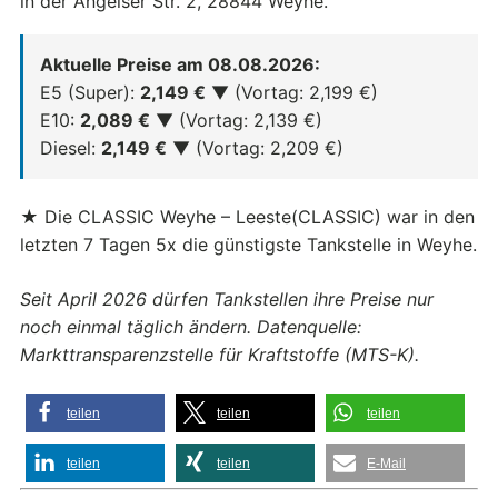
in der Angelser Str. 2, 28844 Weyhe.
Aktuelle Preise am 08.08.2026:
E5 (Super):
2,149 €
▼ (Vortag: 2,199 €)
E10:
2,089 €
▼ (Vortag: 2,139 €)
Diesel:
2,149 €
▼ (Vortag: 2,209 €)
★ Die CLASSIC Weyhe – Leeste(CLASSIC) war in den
letzten 7 Tagen 5x die günstigste Tankstelle in Weyhe.
Seit April 2026 dürfen Tankstellen ihre Preise nur
noch einmal täglich ändern. Datenquelle:
Markttransparenzstelle für Kraftstoffe (MTS-K).
teilen
teilen
teilen
teilen
teilen
E-Mail