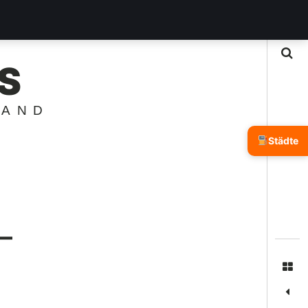
Suche
S
LAND
Städte
—