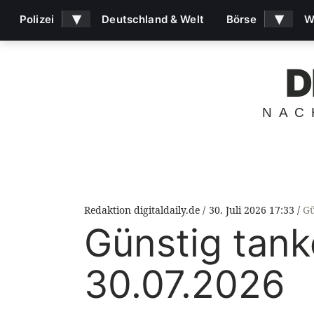
▾
▾
Polizei
Deutschland & Welt
Börse
W
D
NAC
Redaktion digitaldaily.de
30. Juli 2026 17:33
Gü
Günstig tank
30.07.2026