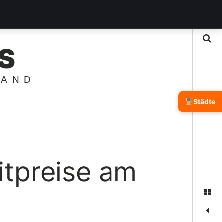
Suche
S
LAND
Städte
itpreise am