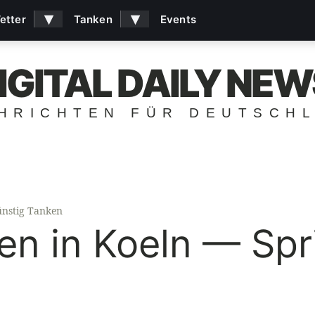
▾
▾
etter
Tanken
Events
IGITAL DAILY NEW
HRICHTEN FÜR DEUTSCH
nstig Tanken
en in Koeln — Spr