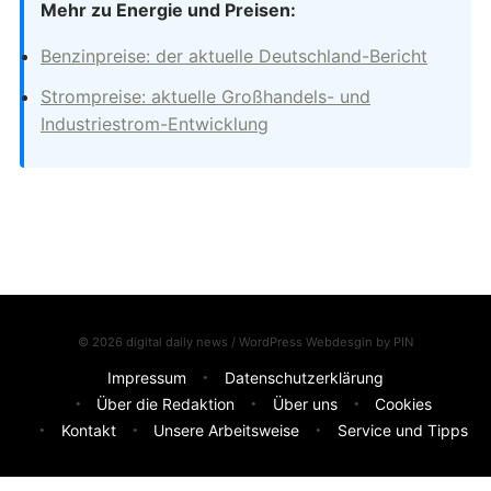
Mehr zu Energie und Preisen:
Benzinpreise: der aktuelle Deutschland-Bericht
Strompreise: aktuelle Großhandels- und
Industriestrom-Entwicklung
© 2026 digital daily news / WordPress Webdesgin by
PIN
Impressum
Datenschutzerklärung
Über die Redaktion
Über uns
Cookies
Kontakt
Unsere Arbeitsweise
Service und Tipps