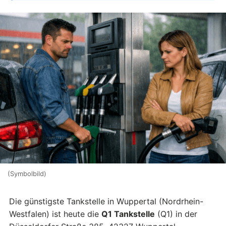
(Symbolbild)
Die günstigste Tankstelle in Wuppertal (Nordrhein-
Westfalen) ist heute die
Q1 Tankstelle
(Q1) in der